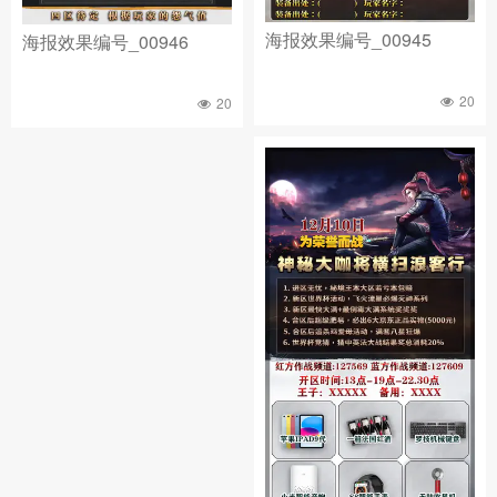
海报效果编号_00945
海报效果编号_00946
20
20