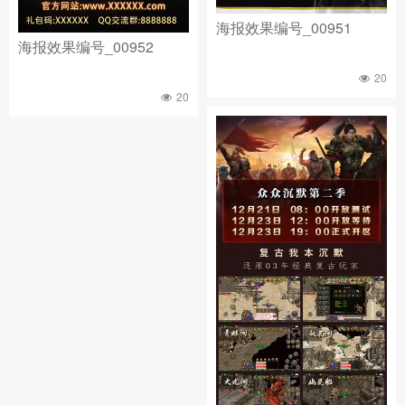
海报效果编号_00951
海报效果编号_00952
20
20