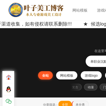
网站模板
游戏l
集，如有侵权请联系删除!!! ★ 候选logo
在这里
全站
网站模板
游戏logo
海
传奇
女
黑
战
复古
动漫
门
分类筛选：
全部
未分类