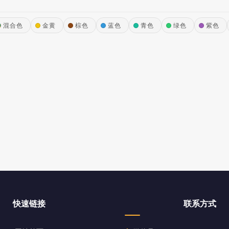
混合色
金黄
棕色
蓝色
青色
绿色
紫色
快速链接
联系方式