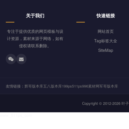
关于我们
快速链接
专注于提供优质的网页模板与设
网站首页
计资源，素材来源于网络，如有
Tag标签大全
侵权请联系删除。
SiteMap
友情链接：
辉哥版本库
五八版本库
199ps
511ps
996素材网
军哥版本库
Copyright © 2012-202
www_511ps_com