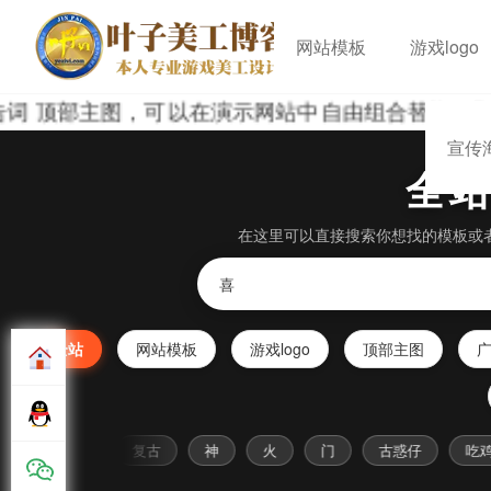
网站模板
游戏logo
词 顶部主图，可以在演示网站中自由组合替换，预
宣传
全
在这里可以直接搜索你想找的模板或
全站
网站模板
游戏logo
顶部主图
黑
战
复古
神
火
门
古惑仔
吃鸡