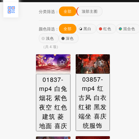
分类筛选：
全部
顶部主图
颜色筛选：
全部
黑白
红色
混合色
浅色
深色
（共 4 项）
03857-
01837-
mp4 红
mp4 白兔
古风 白衣
烟花 紫色
红裙 黑发
夜空 红色
端坐 喜庆
建筑 菱
统服饰
地面 喜庆