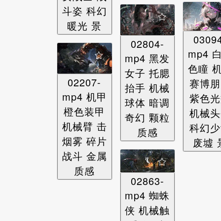
斗姿 科幻
暖光 景
0309
02804-
mp4 
mp4 黑发
色瞳 
女子 托腮
02207-
赛博朋
抬手 机械
mp4 机甲
紫色光
球体 暗调
橙色装甲
机械头
奇幻 颗粒
机械臂 击
科幻少
质感
烟雾 碎片
废墟 
战斗 金属
质感
02863-
mp4 蜘蛛
侠 机械触