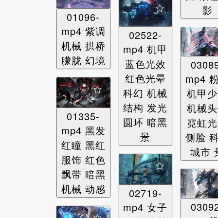
影
01096-
mp4 紫调
02522-
机械 拱桥
mp4 机甲
朦胧 幻境
蓝色光效
0308
红色光晕
mp4 
科幻 机械
机甲少
结构 发光
机械头
01335-
圆环 暗黑
霓虹光
mp4 黑发
景
侧脸 
红瞳 黑红
城市 
服饰 红色
飘带 暗黑
机械 动感
02719-
0309
mp4 女子