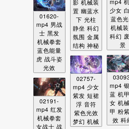
mp4 
影 机械装
少女 
置 幽蓝水
01620-
蓝色光
下 光柱
mp4 男战
机械装
静坐 科幻
士 黑发
科幻 
氛围 金属
机械拳套
景
结构 神秘
蓝色能量
虎 战斗姿
光效
0309
02757-
mp4 
mp4 少女
蓝 机
紫发 短裙
02191-
女 机
浮 音符
mp4 红发
甲 粉
紫色光效
机械拳套
效 科
梦幻 机械
女战士 战