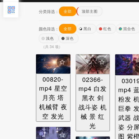
分类筛选：
全部
顶部主图
颜色筛选：
全部
黑白
红色
混合色
浅色
深色
（共 34 项）
00820-
02366-
0301
mp4 星空
mp4 白发
mp4 
月亮 塔
黑衣 剑
粉发 
机械臂 夜
战斗姿 机
巨拳 
空 发光
械 景 红
武器 
光
姿 分
图 紫