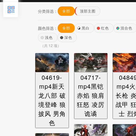
分类筛选：
全部
顶部主图
颜色筛选：
全部
黑白
红色
混合色
浅色
深色
（共 12 项）
04619-
04717-
0484
mp4新天
mp4黑铠
mp4
龙八部 破
赤焰 狼肩
长枪 
境登峰 狼
狂怒 凌厉
战甲 
披风 男角
诡谲
士 烈
色