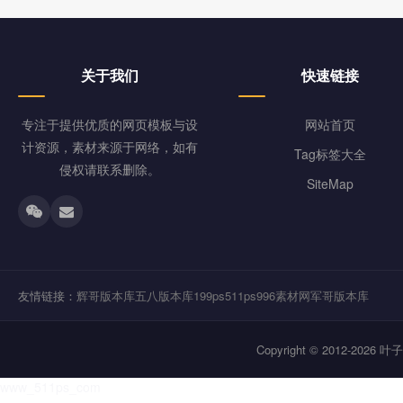
关于我们
快速链接
专注于提供优质的网页模板与设
网站首页
计资源，素材来源于网络，如有
Tag标签大全
侵权请联系删除。
SiteMap
友情链接：
辉哥版本库
五八版本库
199ps
511ps
996素材网
军哥版本库
Copyright © 2012-202
www_511ps_com