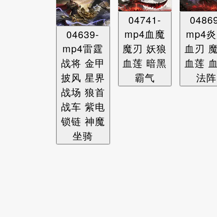
04741-
0486
mp4血魔
mp4
04639-
mp4雷霆
魔刃 妖狼
血刃 
战将 金甲
血莲 暗黑
血莲 
披风 星界
霸气
法阵
战场 狼首
战车 紫电
锁链 神魔
坐骑