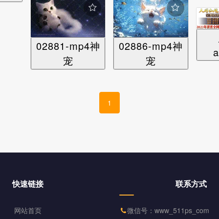
02881-mp4神
02886-mp4神
a
宠
宠
1
快速链接
联系方式
网站首页
微信号：www_511ps_com