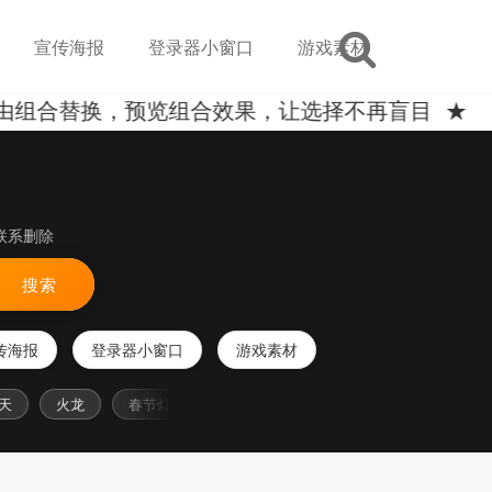
宣传海报
登录器小窗口
游戏素材
组合替换，预览组合效果，让选择不再盲目 ★
联系删除
搜索
传海报
登录器小窗口
游戏素材
火龙
春节灯笼
山河
大砍刀
金箍棒
战场