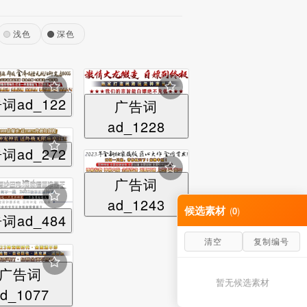
浅色
深色
词ad_122
广告词
ad_1228
词ad_272
广告词
ad_1243
候选素材
(
0
)
词ad_484
清空
复制编号
广告词
暂无候选素材
d_1077