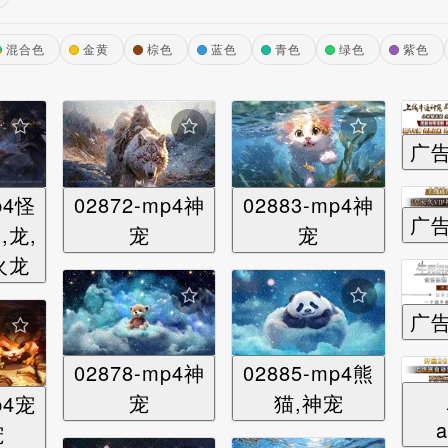
混合色
金黄
棕色
蓝色
青色
绿色
紫色
广告
p4怪
02872-mp4神
02883-mp4神
广告
,龙,
宠
宠
火龙
广告
02878-mp4神
02885-mp4熊
宠
猫,神宠
p4宠
a
宠