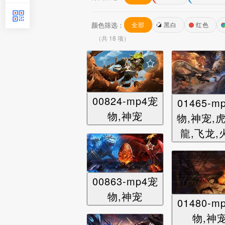
颜色筛选：
全部
黑白
红色
（共 18 项）
00824-mp4宠
01465-m
物,神宠
物,神宠,虎
龍,飞龙,
00863-mp4宠
物,神宠
01480-m
物,神