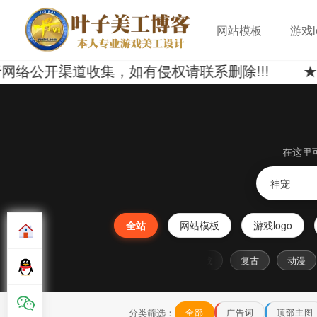
网站模板
游戏l
开渠道收集，如有侵权请联系删除!!! ★ 候选l
在这里
全站
网站模板
游戏logo
龙
海
传奇
女
黑
战
复古
动漫
分类筛选：
全部
广告词
顶部主图