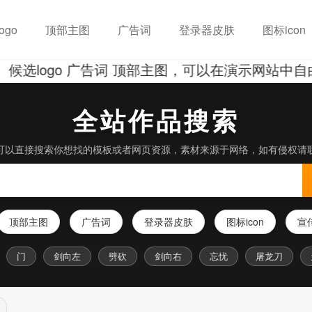
ogo
顶部主图
广告词
登录器皮肤
图标icon
ogo 广告词 顶部主图，可以在演示网站中自由
全站作品搜索
可以直接搜索你想找的模板或者网页资源，素材来源于网络，如有侵权请
顶部主图
广告词
登录器皮肤
图标icon
宣
门
剑向左
劈砍
剑向右
忘忧
屠龙刀
天