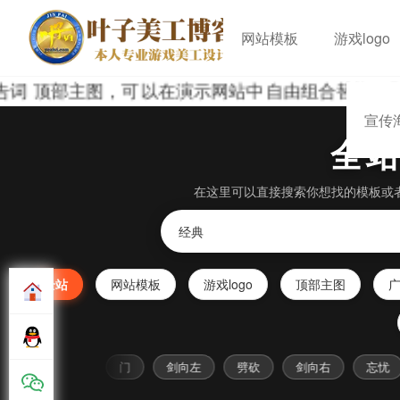
网站模板
游戏logo
词 顶部主图，可以在演示网站中自由组合替换，预览
宣传
全
在这里可以直接搜索你想找的模板或
全站
网站模板
游戏logo
顶部主图
古
动漫
门
剑向左
劈砍
剑向右
忘忧