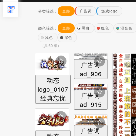
分类筛选：
全部
广告词
游戏logo
颜色筛选：
全部
黑白
红色
混合色
浅色
深色
（共 60 项）
广告词
ad_906
动态
logo_0107
广告词
经典忘忧
ad_915
广告词
动态