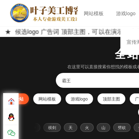
网站模板
游戏logo
候选logo 广告词 顶部主图，可以在演示网站中
宣传
全
在这里可以直接搜索你想找的模板或
全站
网站模板
游戏logo
顶部主图
吃鸡
神
横剑
天
火
山
劈砍
剑