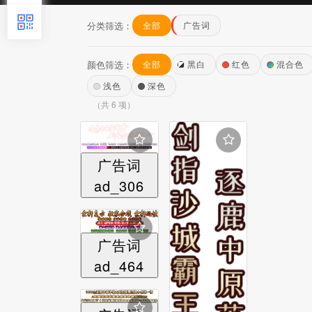
分类筛选：
全部
广告词
颜色筛选：
全部
黑白
红色
混合色
浅色
深色
（共 6 项）
广告词
ad_306
广告词
ad_464