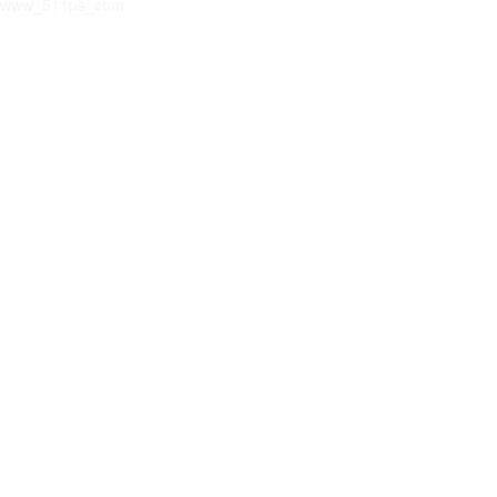
www_511ps_com