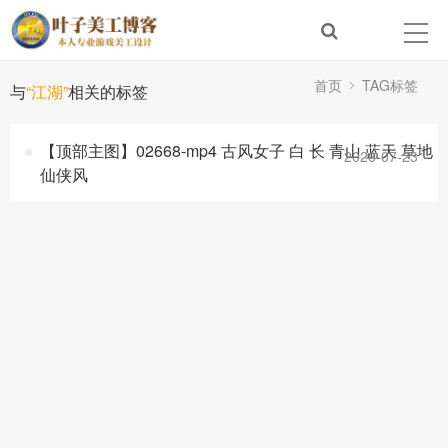
首页
TAG标签
与
“江湖”
相关的标签
【顶部主图】02668-mp4 古风女子 白 长 青山 蓝天 草地
2026-07-23
仙侠风