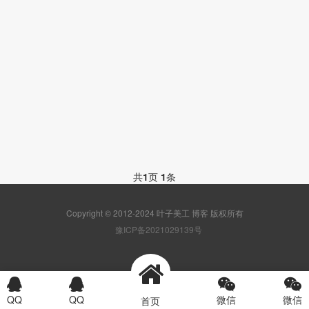
共
1
页
1
条
Copyright © 2012-2024 叶子美工 博客 版权所有
豫ICP备2021029139号
首页
产品
方案
电话
QQ
QQ
微信
微信
www_511ps_com
首页