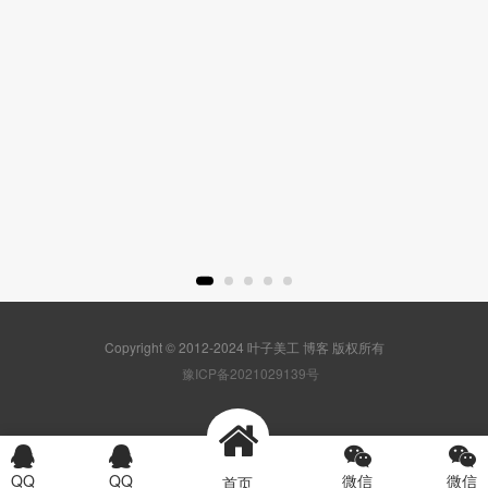
Copyright © 2012-2024 叶子美工 博客 版权所有
豫ICP备2021029139号
首页
产品
方案
电话
QQ
QQ
微信
微信
首页
www_511ps_com