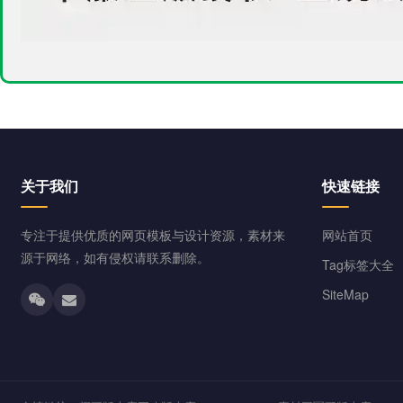
关于我们
快速链接
专注于提供优质的网页模板与设计资源，素材来
网站首页
源于网络，如有侵权请联系删除。
Tag标签大全
SiteMap