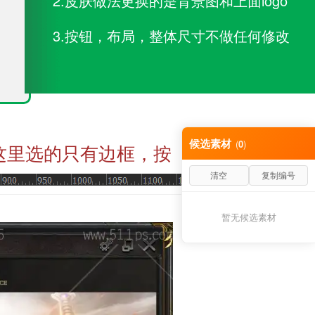
2.皮肤做法更换的是背景图和上面logo
3.按钮，布局，整体尺寸不做任何修改
候选素材
(
0
)
这里选的只有边框，按
清空
复制编号
暂无候选素材