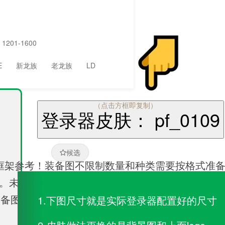
1201-1600
E
新龙族
老龙族
LD
（点击方框即复制）
登录器皮肤： pf_0109
候选
框架参考！装备图不限制数量和种类需要按格式准
果。未能及时确认将暂时停止制作，直到得到确认!
、动态小logo！等....
1.下图尺寸就是实际登录器配置好的尺寸