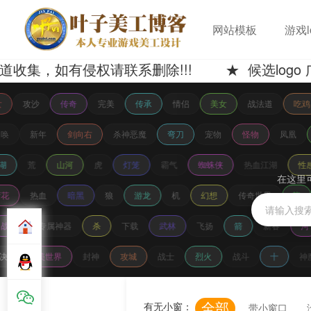
网站模板
游戏l
有侵权请联系删除!!! ★ 候选logo 广告词
攻沙
传奇
完美
传承
情侣
美女
战法道
吃鸡
召唤
新年
剑向右
杀神恶魔
弯刀
宠物
怪物
凤凰
湖
荒
山河
虎
灯笼
霸气
蜘蛛侠
热血江湖
性
在这里
荷花
热血
暗黑
狼
游龙
机
幻想
传奇世界
龍
战魂
专属神器
杀
下载
武林
飞扬
箭
新春
河
决
完美世界
封神
攻城
战士
烈火
战斗
十
神
全部
有无小窗：
带小窗口