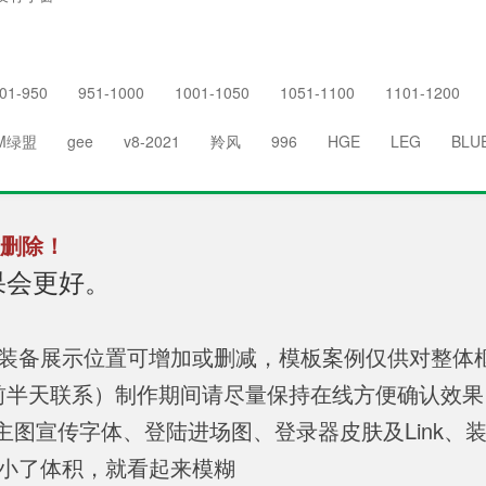
01-950
951-1000
1001-1050
1051-1100
1101-1200
M绿盟
gee
v8-2021
羚风
996
HGE
LEG
BLU
删除！
果会更好。
，装备展示位置可增加或删减，模板案例仅供对整体
提前半天联系）制作期间请尽量保持在线方便确认效
 主图宣传字体、登陆进场图、登录器皮肤及Link、装备图
缩小了体积，就看起来模糊