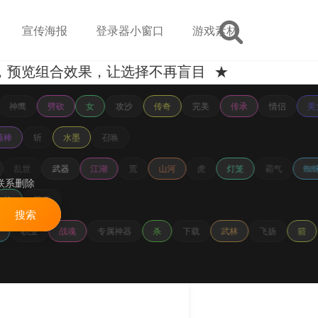
宣传海报
登录器小窗口
游戏素材
组合效果，让选择不再盲目 ★
神鹰
劈砍
女
攻沙
传奇
完美
传承
情侣
美
箍棒
斩
水墨
召唤
乱世
武器
江湖
荒
山河
虎
灯笼
霸气
蜘蛛
联系删除
枪
荷花
搜索
职业
战魂
专属神器
杀
下载
武林
飞扬
箭