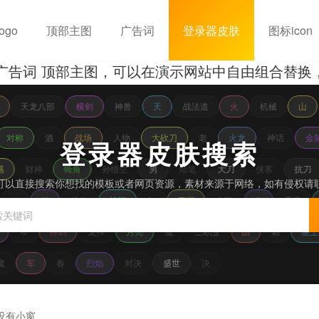
ogo
顶部主图
广告词
登录器皮肤
图标icon
 顶部主图，可以在演示网站中自由组合替换，预览
天龙八部
横剑
神兽
天
战法道
火
机械
山
对称
酒
战场
人物
大砍刀
老
火龙
神话
金
登录器皮肤搜索
感
财神
犄角
孙悟空
男
蜡笔
大刀
侠客
抗刀
可以直接搜索你想找的模板或者网页资源，素材来源于网络，如有侵权请
二
刀
特效
战舰
如
三国
古装
鬼
恶魔
琴
神剑
龙神
月亮
魔
三职业
国
霸
星王
魔
车
春
烈焰
对决
盛世
决
没有小窗