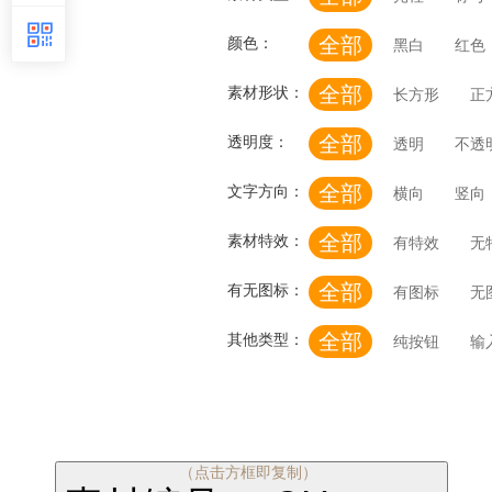
全部
颜色：
黑白
红色
全部
素材形状：
长方形
正
全部
透明度：
透明
不透
全部
文字方向：
横向
竖向
全部
素材特效：
有特效
无
全部
有无图标：
有图标
无
全部
其他类型：
纯按钮
输
（点击方框即复制）