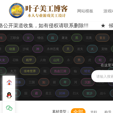
网站模板
游戏l
道收集，如有侵权请联系删除!!! ★ 候选lo
海
三职业
女
情侣
战
屠龙
黑
完美
复古
斩
动漫
沙城
神
杀神恶魔
天
迷失
火
宠物
火龙
召唤
机甲
人物
山河
杀
男
虎
蛇
霸
在这里
二
大刀
传奇世界
龍
热血江湖
仙
蜡笔
王者
武林
新春
三国
如
箭
琴
河
沉默
劈砍
决
战神
国
霸
星王
封神
烈火
攻沙
战斗
全部
素材类型：
光柱
称号