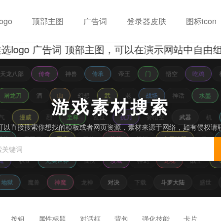
ogo
顶部主图
广告词
登录器皮肤
图标icon
go 广告词 顶部主图，可以在演示网站中自由组
天龙八部
传奇
神兽
传承
帝王
门
悟空
吃鸡
屠龙刀
酒
山
幻想
武
老
战场
神话
水墨
游戏素材搜索
气
漫威
烈
至尊
乱世
抗刀
孙悟空
武器
机
可以直接搜索你想找的模板或者网页资源，素材来源于网络，如有侵权请
特效
无限刀
恶魔
怪物
荷花
战舰
专属神器
马
魔
职业
完美世界
仙侠
攻城
神剑
龙魂
战士
地狱
魔兽
神魔
龙神
对决
下载
斗罗大陆
盛世
按钮
属性标题
对话框
背包
强化技能
卡片