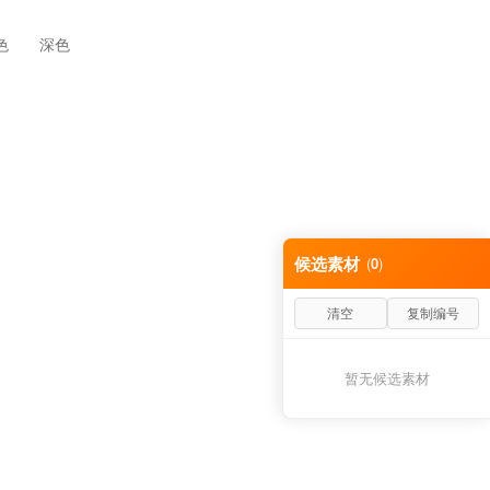
色
深色
候选素材
(
0
)
清空
复制编号
暂无候选素材