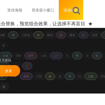
宣传海报
登录器小窗口
游戏素材
合替换，预览组合效果，让选择不再盲目 ★
机械
海
三职业
女
情侣
战
屠龙
黑
完美
斩
火龙
召唤
机甲
人物
山河
杀
男
虎
蛇
联系删除
财神
战魂
二
搜索
飞扬
武林
新春
三国
如
箭
琴
河
沉默
劈
决