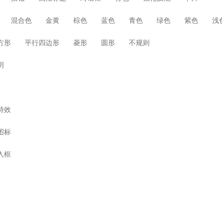
混合色
金黄
棕色
蓝色
青色
绿色
紫色
浅
方形
平行四边形
菱形
圆形
不规则
明
特效
图标
入框