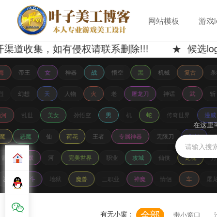
网站模板
游戏l
，如有侵权请联系删除!!! ★ 候选logo 
海
帝王
女
神器
战
悟空
黑
机械
复古
杀
烈
幻想
天
人物
火
老
屠龙刀
神话
武
斩
河
乱世
美女
孙悟空
男
机
蛇
传奇世界
漫威
在这里
魔
恶魔
仙
荷花
王者
专属神器
无限刀
财神
箭
沉默
河
完美世界
职业
攻城
仙侠
龙魂
月
决
战斗
地狱
魔兽
三职业
神魔
情侣
车
屠
全部
有无小窗：
带小窗口