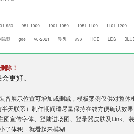
01-950
951-1000
1001-1050
1051-1100
1101-1200
M绿盟
gee
v8-2021
羚风
996
HGE
LEG
BLU
删除！
果会更好。
，装备展示位置可增加或删减，模板案例仅供对整体
提前半天联系）制作期间请尽量保持在线方便确认效
 主图宣传字体、登陆进场图、登录器皮肤及Link、装备图
缩小了体积，就看起来模糊