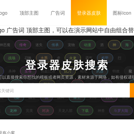
ogo
顶部主图
广告词
登录器皮肤
图标icon
广告词 顶部主图，可以在演示网站中自由组合替换，
神恶魔
传奇
迷失
传承
宠物
动漫
酒
神
海
战场
召唤
水墨
虎
火龙
霸气
机甲
烈
登录器皮肤搜索
杀神
至尊
热血江湖
抗刀
蜡笔
武器
特效
龍
可以直接搜索你想找的模板或者网页资源，素材来源于网络，如有侵权请
战舰
二
战魂
新春
神宠
如
武林
琴
三国
亮
飞扬
战士
国
战神
星王
封神
烈火
攻沙
龙
龙神
完美
对决
天龙八部
下载
神兽
斗罗大陆
没有小窗