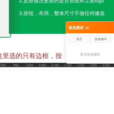
2.皮肤做法更换的是背景图和上面logo
3.按钮，布局，整体尺寸不做任何修改
候选素材
(
0
)
清空
复制编号
这里选的只有边框，按
暂无候选素材