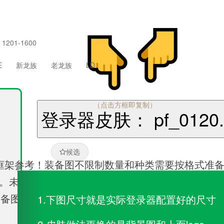
1201-1600
E
新龙族
老龙族
LD
（点击方框即复制）
登录器皮肤： pf_0120.
候选
框架参考！装备图不限制数量和种类需要按格式准
果。未能及时确认将暂时停止制作，直到得到确认!
、动态小logo！等....
1.下图尺寸就是实际登录器配置好的尺寸