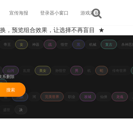
宣传海报
登录器小窗口
游戏素材
预览组合效果，让选择不再盲目 ★
帝王
女
神器
战
悟空
黑
机械
复古
杀神恶
山河
乱世
美女
孙悟空
男
机
蛇
传奇世界
联系删除
魔
搜索
箭
沉默
河
完美世界
职业
攻城
仙侠
龙魂
盛世
决