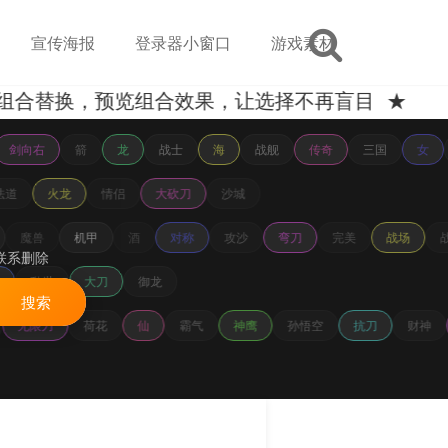
宣传海报
登录器小窗口
游戏素材
换，预览组合效果，让选择不再盲目 ★
剑向右
箭
龙
战士
海
战舰
传奇
三国
女
法道
火龙
情侣
大砍刀
沙城
魔兽
机甲
酒
对称
攻沙
弯刀
完美
战场
战
联系删除
男
乱世
大刀
御龙
搜索
无限刀
荷花
仙
霸气
神鹰
孙悟空
抗刀
财神