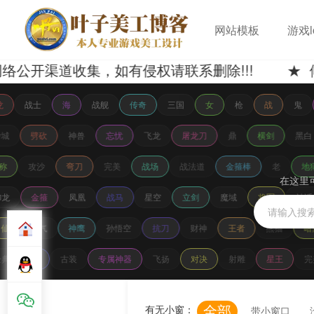
网站模板
游戏l
收集，如有侵权请联系删除!!! ★ 候选log
龙
战士
海
战舰
传奇
三国
女
枪
战
鬼
沙城
劈砍
神兽
忘忧
飞龙
屠龙刀
鼎
横剑
黑
称
攻沙
弯刀
完美
战场
战法道
金箍棒
老
地
在这里
御龙
金箍
凤凰
战马
星空
立剑
魔域
将军
神
仙
霸气
神鹰
孙悟空
抗刀
财神
王者
熊猫
暗
经典
如
古装
专属神器
飞扬
对决
射雕
星王
全部
有无小窗：
带小窗口