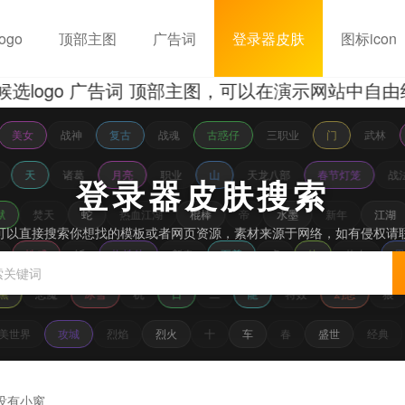
ogo
顶部主图
广告词
登录器皮肤
图标icon
o 广告词 顶部主图，可以在演示网站中自由组合替
美女
战神
复古
战魂
古惑仔
三职业
门
武林
白
天
诸葛
月亮
职业
山
天龙八部
春节灯笼
战
登录器皮肤搜索
狱
焚天
蛇
热血江湖
棍棒
帝
水墨
新年
江湖
可以直接搜索你想找的模板或者网页资源，素材来源于网络，如有侵权请
话
性感
斩
蜘蛛侠
新春
至尊
虎
侠
热血
黑
恶魔
冰雪
机
日
二
龍
特效
幻想
狼
完美世界
攻城
烈焰
烈火
十
车
春
盛世
经典
没有小窗