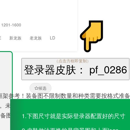
1201-1600
E
新龙族
老龙族
LD
（点击方框即复制）
登录器皮肤： pf_0286
候选
框架参考！装备图不限制数量和种类需要按格式准
果。未能及时确认将暂时停止制作，直到得到确认!
、动态小logo！等....
1.下图尺寸就是实际登录器配置好的尺寸