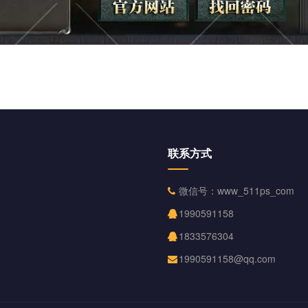
联系方式
微信号：www_511ps_com
1990591158
1833576304
1990591158@qq.com