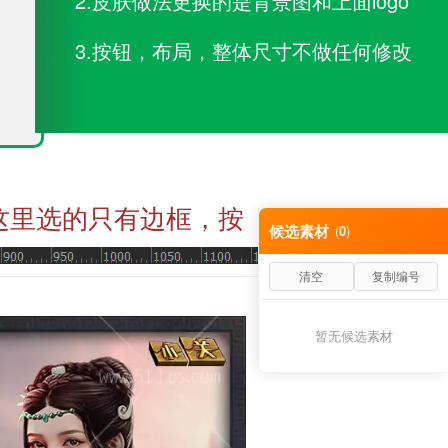
2.皮肤做法更换的是背景图和上面logo
3.按钮，布局，整体尺寸不做任何修改
这里选的只有边框，按
候选素材
(
0
)
清空
复制编号
暂无候选素材