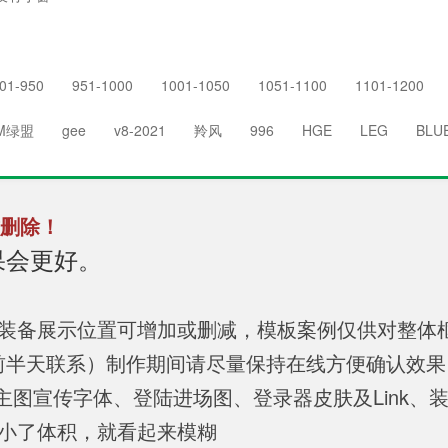
01-950
951-1000
1001-1050
1051-1100
1101-1200
M绿盟
gee
v8-2021
羚风
996
HGE
LEG
BLU
删除！
果会更好。
，装备展示位置可增加或删减，模板案例仅供对整体
提前半天联系）制作期间请尽量保持在线方便确认效
 主图宣传字体、登陆进场图、登录器皮肤及Link、装备图
缩小了体积，就看起来模糊