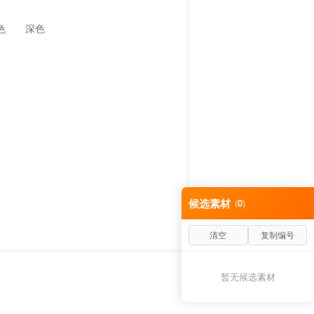
色
深色
候选素材
(
0
)
清空
复制编号
暂无候选素材