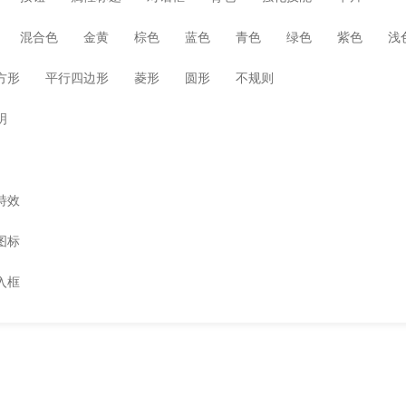
混合色
金黄
棕色
蓝色
青色
绿色
紫色
浅
方形
平行四边形
菱形
圆形
不规则
明
特效
图标
入框