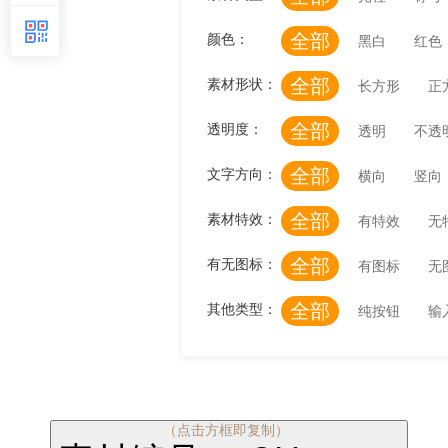
全部
颜色：
黑白
红色
全部
素材形状：
长方形
正
全部
透明度：
透明
不透
全部
文字方向：
横向
竖向
全部
素材特效：
有特效
无
全部
有无图标：
有图标
无
全部
其他类型：
纯按钮
输
（点击方框即复制）