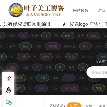
网站模板
游戏l
权请联系删除!!! ★ 候选logo 广告词 
龙
封神
海
战士
女
刃
传奇
攻沙
吃鸡
完
召唤
新年
劈砍
凤凰
剑向右
杀神恶魔
弯刀
宠物
墨
荒
江湖
虎
山河
霸气
灯笼
热血江湖
蜘蛛
在这里
荷花
热血
武器
二
暗黑
狼
月亮
机
幻想
鬼
专属神器
枪
下载
战魂
飞扬
神鹰
新春
杀
决
完美世界
霸
攻城
职业
斗罗大陆
烈火
战斗
全部
素材类型：
光柱
称号