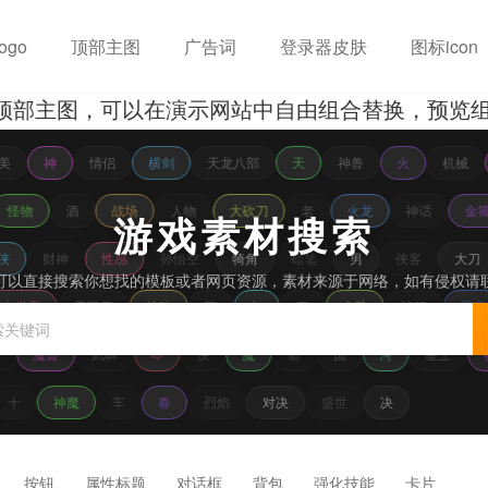
ogo
顶部主图
广告词
登录器皮肤
图标icon
顶部主图，可以在演示网站中自由组合替换，预览组合
美
神
情侣
横剑
天龙八部
天
神兽
火
机械
怪物
酒
战场
人物
大砍刀
老
火龙
神话
金
游戏素材搜索
侠
财神
性感
孙悟空
犄角
蜡笔
男
侠客
大刀
可以直接搜索你想找的模板或者网页资源，素材来源于网络，如有侵权请
传奇世界
无限刀
特效
龍
如
刀
古装
战舰
恶魔
魔兽
武林
琴
侠
魔
箭
国
河
星王
十
神魔
车
春
烈焰
对决
盛世
决
按钮
属性标题
对话框
背包
强化技能
卡片