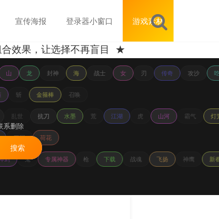
宣传海报
登录器小窗口
游戏素材
效果，让选择不再盲目 ★
山
龙
封神
海
战士
女
刃
传奇
攻沙
箍
斩
金箍棒
召唤
乱世
抗刀
水墨
荒
江湖
虎
山河
霸气
灯
联系删除
三国
荷花
搜索
神剑
鬼
专属神器
枪
下载
战魂
飞扬
神鹰
新