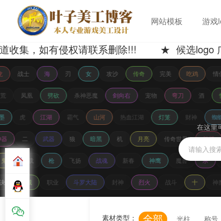
网站模板
游戏l
如有侵权请联系删除!!! ★ 候选logo 广
龙
战士
海
刃
女
攻沙
传奇
完美
吃鸡
情
荒
凤凰
劈砍
杀神恶魔
剑向右
宠物
弯刀
酒
墨
虎
江湖
霸气
山河
热血江湖
灯笼
财神
蜘
在这里
神器
二
武器
狼
暗黑
机
月亮
传奇世界
幻想
鬼
下载
枪
飞扬
战魂
新春
神鹰
魔兽
杀
决
攻城
职业
斗罗大陆
封神
烈火
战斗
十
神
全部
素材类型：
光柱
称号