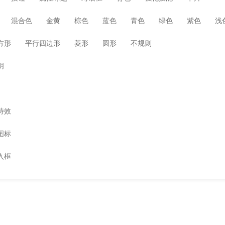
混合色
金黄
棕色
蓝色
青色
绿色
紫色
浅
方形
平行四边形
菱形
圆形
不规则
明
特效
图标
入框