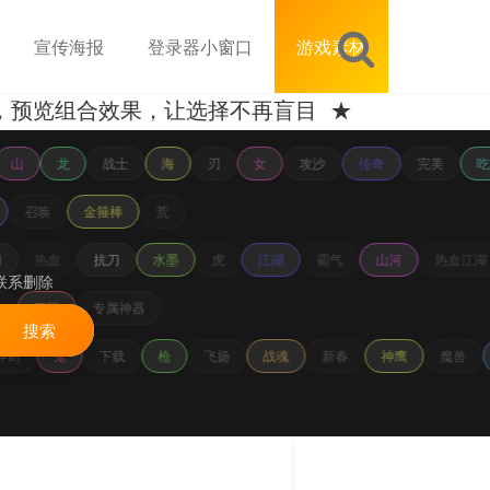
宣传海报
登录器小窗口
游戏素材
览组合效果，让选择不再盲目 ★
山
龙
战士
海
刃
女
攻沙
传奇
完美
吃
召唤
金箍棒
荒
热血
抗刀
水墨
虎
江湖
霸气
山河
热血江湖
联系删除
花
三国
专属神器
搜索
神剑
鬼
下载
枪
飞扬
战魂
新春
神鹰
魔兽