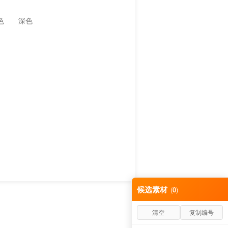
色
深色
候选素材
(
0
)
清空
复制编号