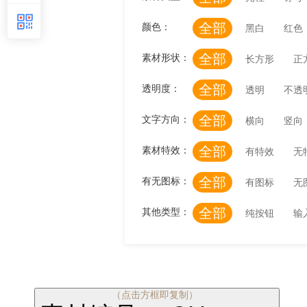
全部
颜色：
黑白
红色
全部
素材形状：
长方形
正
全部
透明度：
透明
不透
全部
文字方向：
横向
竖向
全部
素材特效：
有特效
无
全部
有无图标：
有图标
无
全部
其他类型：
纯按钮
输
（点击方框即复制）