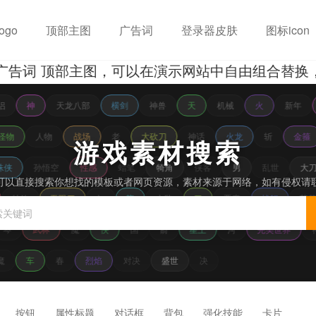
ogo
顶部主图
广告词
登录器皮肤
图标icon
告词 顶部主图，可以在演示网站中自由组合替换，预
侣
神
天龙八部
横剑
神兽
天
机械
火
新年
怪物
人物
战场
老
大砍刀
神话
火龙
斩
金箍
游戏素材搜索
蛛侠
孙悟空
性感
蜡笔
犄角
侠客
男
乱世
大刀
可以直接搜索你想找的模板或者网页资源，素材来源于网络，如有侵权请
特效
无限刀
如
龍
古装
刀
恶魔
战舰
荷
琴
武林
魔
侠
国
箭
星王
河
完美世界
魔
车
春
烈焰
对决
盛世
决
按钮
属性标题
对话框
背包
强化技能
卡片