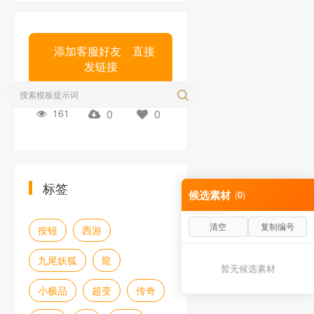
添加客服好友 直接
发链接
161
0
0
标签
候选素材
(
0
)
清空
复制编号
按钮
西游
九尾妖狐
龍
暂无候选素材
小极品
超变
传奇