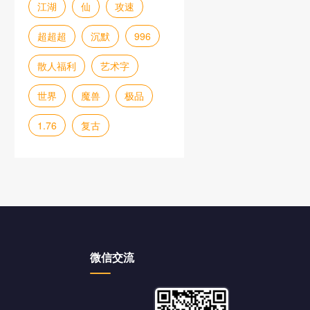
江湖
仙
攻速
超超超
沉默
996
散人福利
艺术字
世界
魔兽
极品
1.76
复古
微信交流