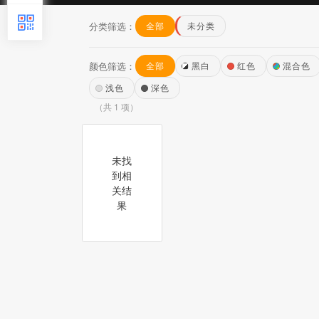
分类筛选：
全部
未分类
颜色筛选：
全部
黑白
红色
混合色
浅色
深色
（共 1 项）
未找
到相
关结
果