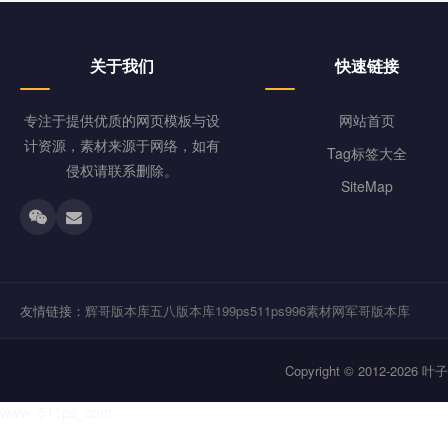
关于我们
快速链接
专注于提供优质的网页模板与设
网站首页
计资源，素材来源于网络，如有
Tag标签大全
侵权请联系删除。
SiteMap
友情链接：
辉哥版本库
五八版本库
199ps
511ps
996素材网
军哥版本库
Copyright © 2012-202
www_511ps_com