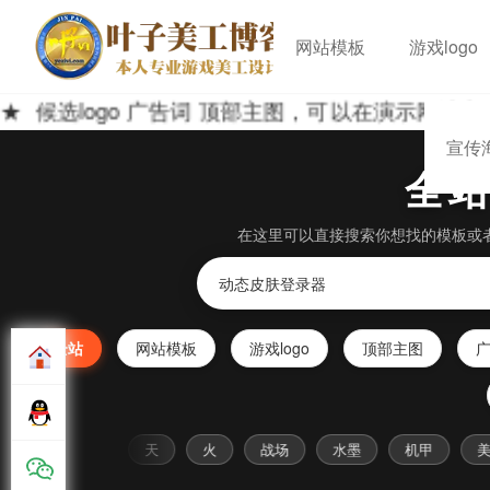
网站模板
游戏logo
选logo 广告词 顶部主图，可以在演示网站中自
宣传
全
在这里可以直接搜索你想找的模板或
全站
网站模板
游戏logo
顶部主图
传承
横剑
天
火
战场
水墨
机甲
美