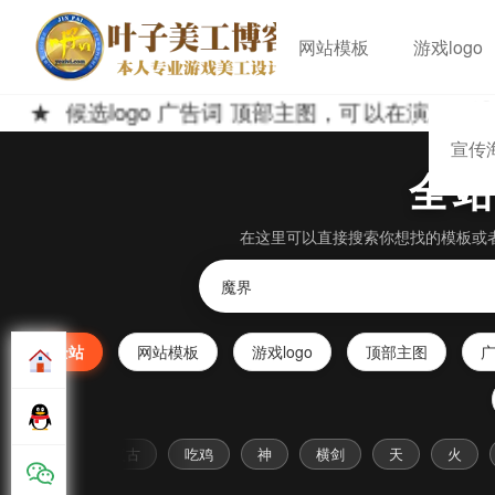
网站模板
游戏logo
候选logo 广告词 顶部主图，可以在演示网站
宣传
全
在这里可以直接搜索你想找的模板或
全站
网站模板
游戏logo
顶部主图
传奇
复古
吃鸡
神
横剑
天
火