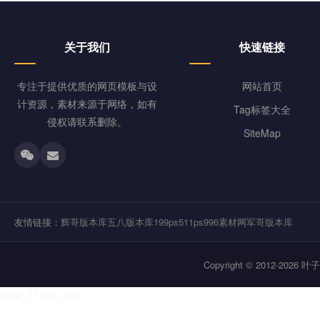
关于我们
快速链接
专注于提供优质的网页模板与设
网站首页
计资源，素材来源于网络，如有
Tag标签大全
侵权请联系删除。
SiteMap
友情链接：
辉哥版本库
五八版本库
199ps
511ps
996素材网
军哥版本库
Copyright © 2012-202
www_511ps_com