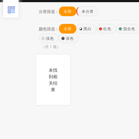
分类筛选：
全部
未分类
颜色筛选：
全部
黑白
红色
混合色
浅色
深色
（共 1 项）
未找
到相
关结
果