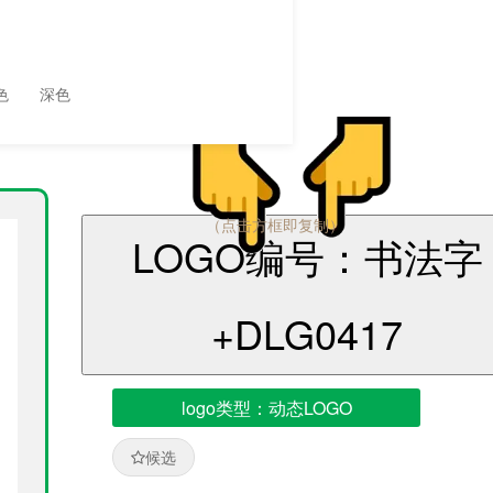
色
深色
（点击方框即复制）
LOGO编号：书法字
+DLG0417
logo类型：动态LOGO
候选