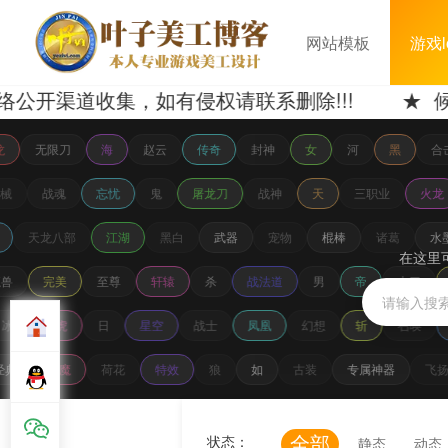
网站模板
游戏l
道收集，如有侵权请联系删除!!! ★ 候选log
龙
无限刀
海
赵云
传奇
封神
女
河
黑
合
机械
战魂
忘忧
鬼
屠龙刀
战神
天
三职业
火龙
天龙八部
江湖
黑白
武器
宠物
棍棒
诸葛
水
在这里
魔兽
完美
至尊
轩辕
杀
战法道
男
帝
大刀
冰雪
虎
日
星空
战士
凤凰
幻想
斩
召唤
经典
恶魔
荷花
特效
狼
如
古装
专属神器
飞
全部
状态：
静态
动态