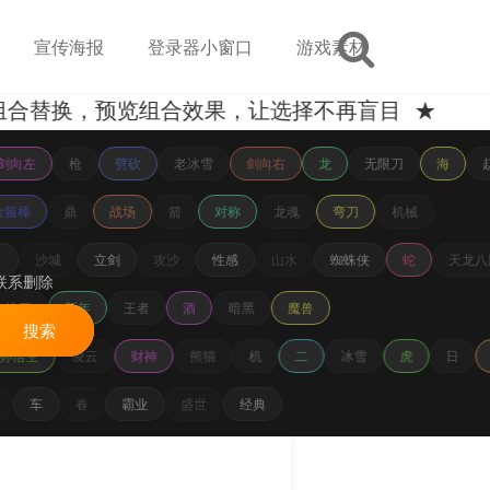
宣传海报
登录器小窗口
游戏素材
替换，预览组合效果，让选择不再盲目 ★
剑向左
枪
劈砍
老冰雪
剑向右
龙
无限刀
海
金箍棒
鼎
战场
箭
对称
龙魂
弯刀
机械
沙城
立剑
攻沙
性感
山水
蜘蛛侠
蛇
天龙八
联系删除
抗刀
新年
王者
酒
暗黑
魔兽
搜索
孙悟空
凌云
财神
熊猫
机
二
冰雪
虎
日
十
车
春
霸业
盛世
经典