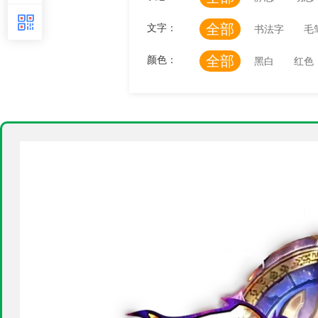
全部
文字：
书法字
毛
全部
颜色：
黑白
红色