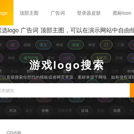
ogo
顶部主图
广告词
登录器皮肤
图标icon
o 广告词 顶部主图，可以在演示网站中自由组合
击
战
战舰
复古
神器
动漫
神宠
门
三国
神兽
春节灯笼
屠龙
山河
飞龙
大砍刀
武林
游戏logo搜索
墨
职业
机甲
战法道
金箍
情侣
战马
三职
犄角
可以直接搜索你想找的模板或者网页资源，素材来源于网络，如有侵权请
蜡笔
神鹰
杀神
龍
焚天
仙
象
祭坛
侠客
新春
传奇世界
蜘蛛
魔域
神话
琴
御龙
霸气
扬
对决
星王
射雕
完美世界
攻城
烈火
骷髅
CG动画