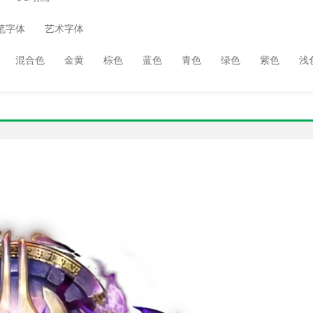
笔字体
艺术字体
混合色
金黄
棕色
蓝色
青色
绿色
紫色
浅