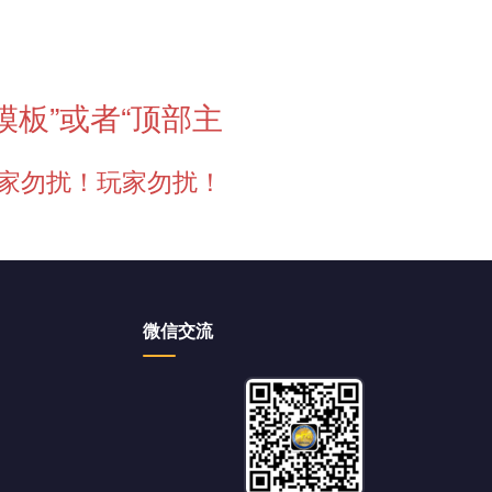
模板”或者“顶部主
家勿扰！玩家勿扰！
微信交流