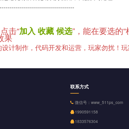
-------------------------------------
点击“
加入 收藏 候选
”，能在要选的“
效果
的设计制作，代码开发和运营，玩家勿扰！玩
联系方式
微信号：www_511ps_com
1990591158
1833576304